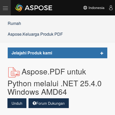
Alihkan
Indonesia
navigasi
Rumah
Aspose.Keluarga Produk PDF
Toggle
Jelajahi Produk kami
navigat
Aspose.PDF untuk
Python melalui .NET 25.4.0
Windows AMD64
Unduh
Forum Dukungan