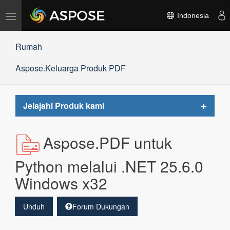
Alihkan
Indonesia
navigasi
Rumah
Aspose.Keluarga Produk PDF
Toggle
Jelajahi Produk kami
navigat
Aspose.PDF untuk
Python melalui .NET 25.6.0
Windows x32
Unduh
Forum Dukungan