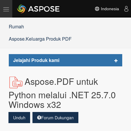
Alihkan
Indonesia
navigasi
Rumah
Aspose.Keluarga Produk PDF
Toggle
Jelajahi Produk kami
navigat
Aspose.PDF untuk
Python melalui .NET 25.7.0
Windows x32
Unduh
Forum Dukungan