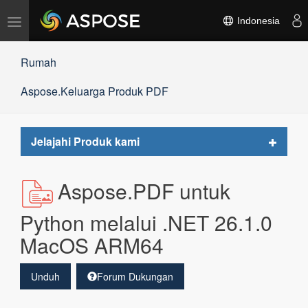
Alihkan
Indonesia
navigasi
Rumah
Aspose.Keluarga Produk PDF
Toggle
Jelajahi Produk kami
navigat
Aspose.PDF untuk
Python melalui .NET 26.1.0
MacOS ARM64
Unduh
Forum Dukungan