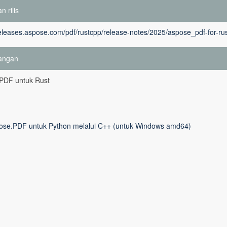
n rilis
releases.aspose.com/pdf/rustcpp/release-notes/2025/aspose_pdf-for-ru
angan
PDF untuk Rust
ose.PDF untuk Python melalui C++ (untuk Windows amd64)