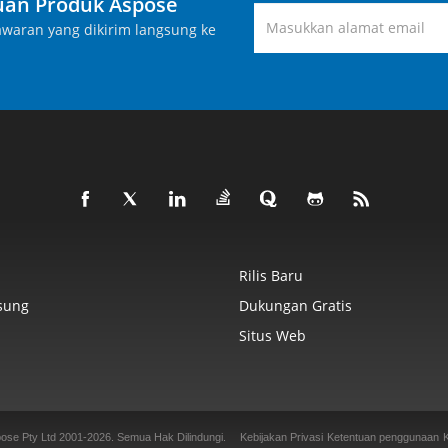
an Produk Aspose
waran yang dikirim langsung ke
Rilis Baru
sung
Dukungan Gratis
Situs Web
ose Pty Ltd 2001-2026.
Semua Hak Dilindungi.
Kebijakan Privasi
Ketentuan penggunaan