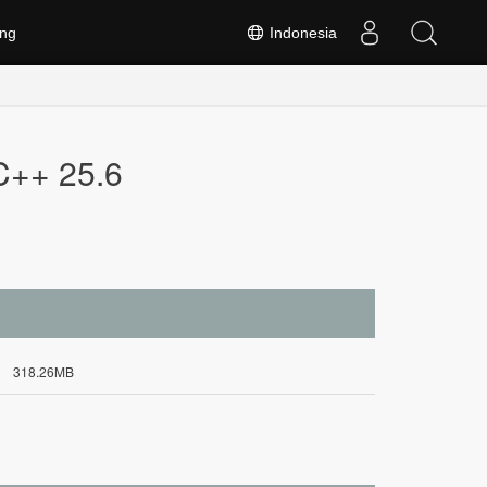
ng
Indonesia
C++ 25.6
318.26MB