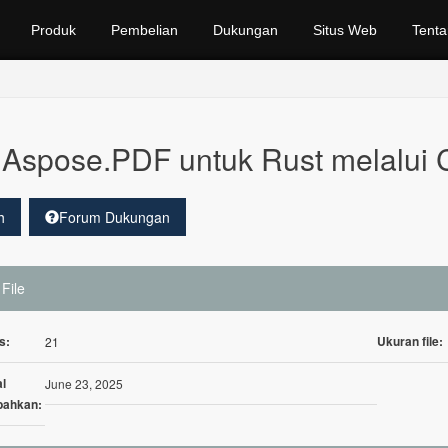
Produk
Pembelian
Dukungan
Situs Web
Tenta
Aspose.PDF untuk Rust melalui 
h
Forum Dukungan
 File
s:
Ukuran file:
21
l
June 23, 2025
bahkan: