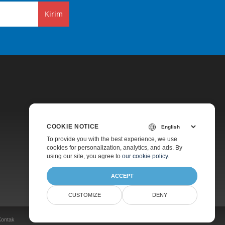
Kirim
COOKIE NOTICE
Harga
To provide you with the best experience, we use
cookies for personalization, analytics, and ads. By
Dukungan Berbayar
using our site, you agree to
our cookie policy
.
Tentang
ACCEPT
CUSTOMIZE
DENY
Kontak