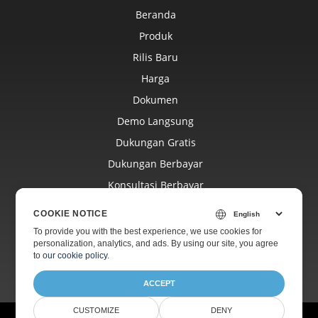
Beranda
Produk
Rilis Baru
Harga
Dokumen
Demo Langsung
Dukungan Gratis
Dukungan Berbayar
Konsultasi Berbayar
Blog
COOKIE NOTICE
Situs Web
To provide you with the best experience, we use cookies for
personalization, analytics, and ads. By using our site, you agree
Tentang
to
our cookie policy
.
ACCEPT
CUSTOMIZE
DENY