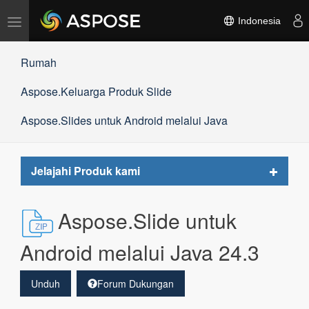
Alihkan
Indonesia
navigasi
Rumah
Aspose.Keluarga Produk Slide
Aspose.Slides untuk Android melalui Java
Toggle
Jelajahi Produk kami
navigat
Aspose.Slide untuk
Android melalui Java 24.3
Unduh
Forum Dukungan