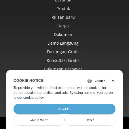
Produk
Rilisan Baru
Harga
Dokumen
Demo Langsung
Dukungan Gratis
Konsultasi Gratis
Dukungan Berbayar
Blog
COOKIE NOTICE
Situs Web
To provide you with the best experience, we use cookies for
personalization, analytics, and ads. By using our site, you agree
Tentang
to
our cookie policy
.
ACCEPT
CUSTOMIZE
DENY
© Aspose Pty Ltd 2001-2026. Semua Hak Dilindungi Undang-undang.