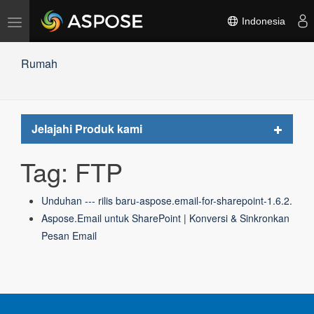
Alihkan
Indonesia
navigasi
Rumah
Toggle
Jelajahi Produk kami
navigat
Tag: FTP
Unduhan --- rilis baru-aspose.email-for-sharepoint-1.6.2.
Aspose.Email untuk SharePoint | Konversi & Sinkronkan
Pesan Email