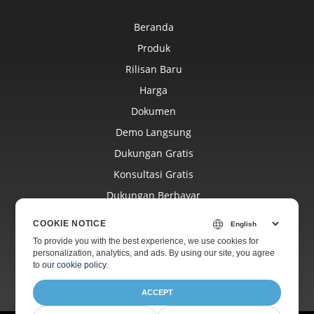
Beranda
Produk
Rilisan Baru
Harga
Dokumen
Demo Langsung
Dukungan Gratis
Konsultasi Gratis
Dukungan Berbayar
Blog
COOKIE NOTICE
Situs Web
To provide you with the best experience, we use cookies for
personalization, analytics, and ads. By using our site, you agree
Tentang
to
our cookie policy
.
ACCEPT