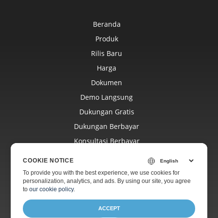
Beranda
Produk
Rilis Baru
Harga
Dokumen
Demo Langsung
Dukungan Gratis
Dukungan Berbayar
Konsultasi Berbayar
Blog
COOKIE NOTICE
Situs Web
To provide you with the best experience, we use cookies for
personalization, analytics, and ads. By using our site, you agree
Tentang
to
our cookie policy
.
ACCEPT