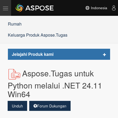
Alihkan
Indonesia
navigasi
Rumah
Keluarga Produk Aspose.Tugas
Toggle
Jelajahi Produk kami
navigat
Aspose.Tugas untuk
Python melalui .NET 24.11
Win64
Unduh
Forum Dukungan