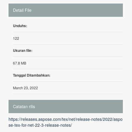
Detail File
Unduhs:
122
Ukuran file:
67.8 MB
Tanggal Ditambahkan:
March 23, 2022
Catatan rilis
https://releases.aspose.com/tex/net/release-notes/2022/aspo
se-tex-for-net-22-3-release-notes/