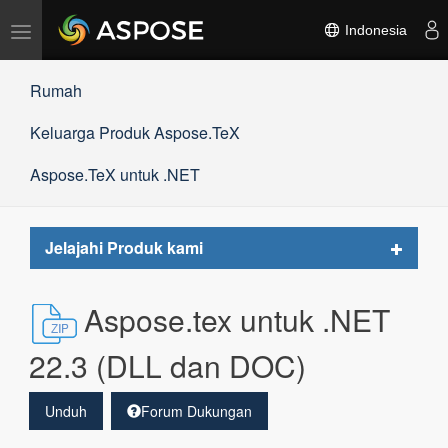
Alihkan
Indonesia
navigasi
Rumah
Keluarga Produk Aspose.TeX
Aspose.TeX untuk .NET
Toggle
Jelajahi Produk kami
navigat
Aspose.tex untuk .NET
22.3 (DLL dan DOC)
Unduh
Forum Dukungan