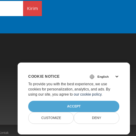
Kirim
COOKIE NOTICE
Harga
To provide you with the best experience, we use
cookies for personalization, analytics, and ads. By
Dukungan Berbayar
using our site, you agree to
our cookie policy
.
Tentang
ACCEPT
CUSTOMIZE
DENY
Kontak