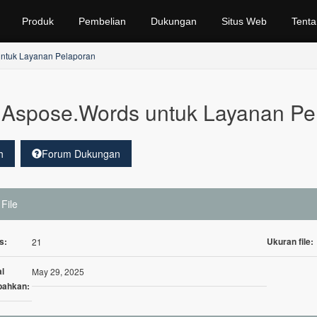
Produk
Pembelian
Dukungan
Situs Web
Tenta
ntuk Layanan Pelaporan
Aspose.Words untuk Layanan Pel
h
Forum Dukungan
 File
s:
Ukuran file:
21
l
May 29, 2025
bahkan: