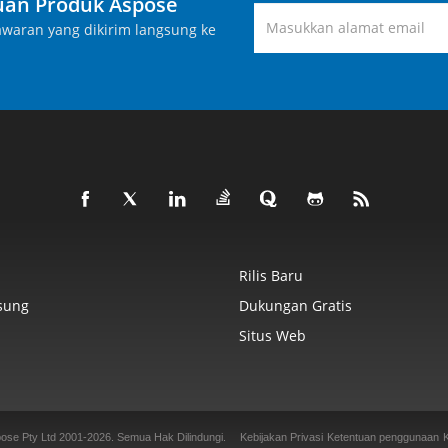
an Produk Aspose
waran yang dikirim langsung ke
Rilis Baru
sung
Dukungan Gratis
Situs Web
ose Pty Ltd 2001-2026.
Semua Hak Dilindungi.
Kebijakan Privasi
Ketentuan penggunaan