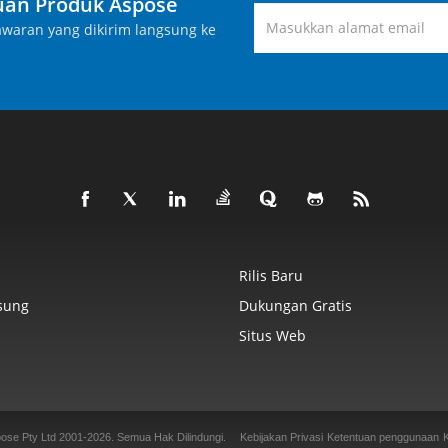
an Produk Aspose
waran yang dikirim langsung ke
Rilis Baru
sung
Dukungan Gratis
Situs Web
ose Pty Ltd 2001-2026.
Semua Hak Dilindungi.
Kebijakan Privasi
Ketentuan penggunaan