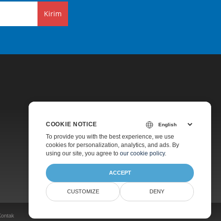
Kirim
COOKIE NOTICE
Harga
To provide you with the best experience, we use
cookies for personalization, analytics, and ads. By
Dukungan Berbayar
using our site, you agree to
our cookie policy
.
Tentang
ACCEPT
CUSTOMIZE
DENY
Kontak