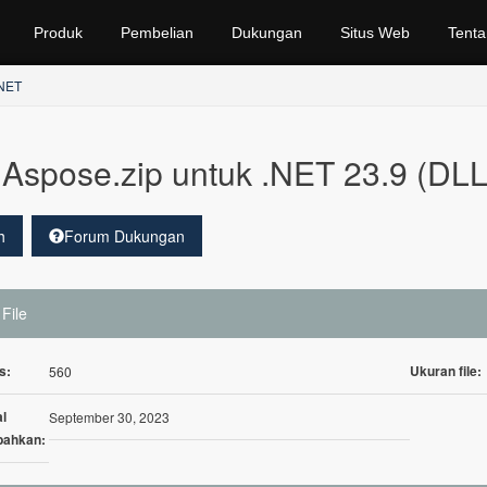
Produk
Pembelian
Dukungan
Situs Web
Tenta
.NET
Aspose.zip untuk .NET 23.9 (DLL
h
Forum Dukungan
 File
s:
Ukuran file:
560
l
September 30, 2023
bahkan: