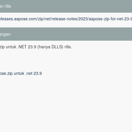
n rilis
releases.aspose.com/zip/net/release-notes/2023/aspose-zip-for-net-23-
angan
ip untuk .NET 23.9 (hanya DLLS) rilis.
se.zip untuk .net 23.9