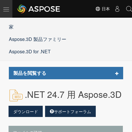
ナ
日本
ビ
ゲ
家
ー
シ
Aspose.3D 製品ファミリー
ョ
ン
の
Aspose.3D for .NET
切
替
Toggle
製品を閲覧する
navigat
.NET 24.7 用 Aspose.3D
ダウンロード
サポートフォーラム