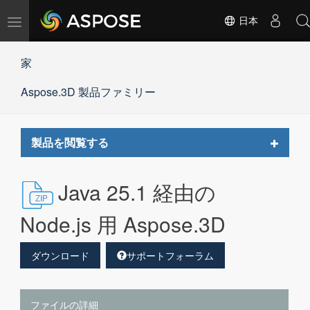
ナ
日本
ビ
ゲ
家
ー
シ
Aspose.3D 製品ファミリー
ョ
ン
の
切
Toggle
製品を閲覧する
替
navigat
Java 25.1 経由の
Node.js 用 Aspose.3D
ダウンロード
サポートフォーラム
ファイルの詳細