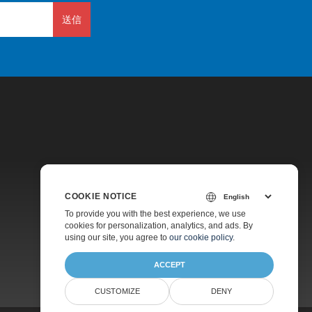
送信
価格
COOKIE NOTICE
無料コンサルティング
To provide you with the best experience, we use
cookies for personalization, analytics, and ads. By
ウェブサイト
using our site, you agree to
our cookie policy
.
ACCEPT
CUSTOMIZE
DENY