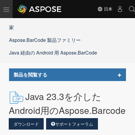
ナ
日本
ビ
ゲ
家
ー
シ
Aspose.BarCode 製品ファミリー
ョ
ン
の
Java 経由の Android 用 Aspose.BarCode
切
替
Toggle
製品を閲覧する
navigat
Java 23.3を介した
Android用のAspose.Barcode
ダウンロード
サポートフォーラム