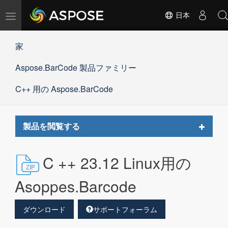
ナ
日本
ビ
ゲ
家
ー
シ
Aspose.BarCode 製品ファミリー
ョ
ン
の
C++ 用の Aspose.BarCode
切
替
Toggle
製品を閲覧する
navigat
C ++ 23.12 Linux用の
Asoppes.Barcode
ダウンロード
サポートフォーラム