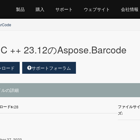
製品
購入
サポート
ウェブサイト
会社情報
arCode
C ++ 23.12のAspose.Barcode
ンロード
サポートフォーラム
イルの詳細
ロードs:
ファイルサ
28
ズ:
er 27, 2023