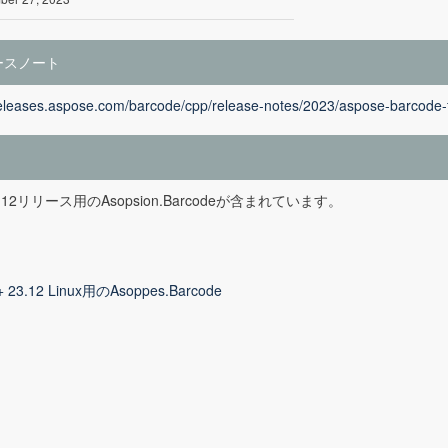
ースノート
releases.aspose.com/barcode/cpp/release-notes/2023/aspose-barcode-f
23.12リリース用のAsopsion.Barcodeが含まれています。
+ 23.12 Linux用のAsoppes.Barcode