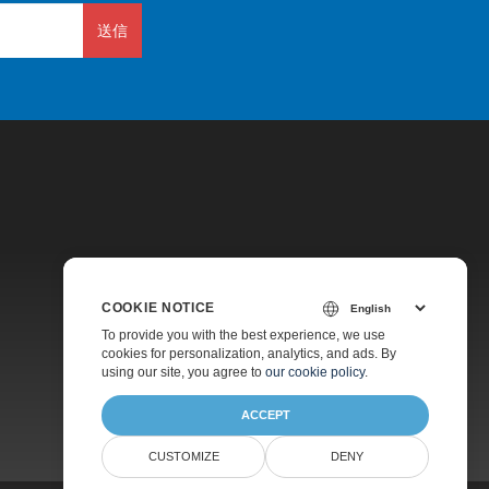
送信
価格
COOKIE NOTICE
無料コンサルティング
To provide you with the best experience, we use
cookies for personalization, analytics, and ads. By
ウェブサイト
using our site, you agree to
our cookie policy
.
ACCEPT
CUSTOMIZE
DENY