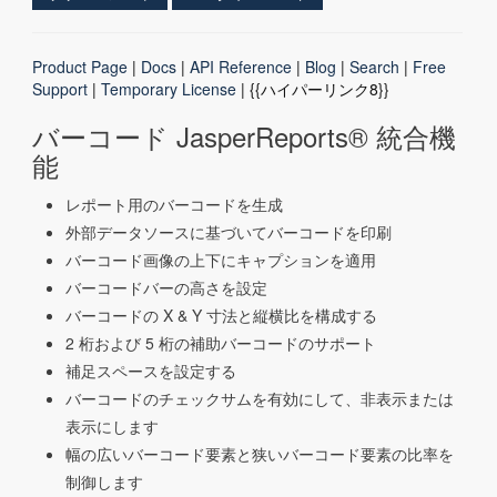
Product Page
|
Docs
|
API Reference
|
Blog
|
Search
|
Free
Support
|
Temporary License
| {{ハイパーリンク8}}
バーコード JasperReports® 統合機
能
レポート用のバーコードを生成
外部データソースに基づいてバーコードを印刷
バーコード画像の上下にキャプションを適用
バーコードバーの高さを設定
バーコードの X & Y 寸法と縦横比を構成する
2 桁および 5 桁の補助バーコードのサポート
補足スペースを設定する
バーコードのチェックサムを有効にして、非表示または
表示にします
幅の広いバーコード要素と狭いバーコード要素の比率を
制御します