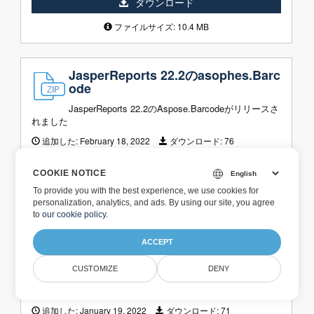
ダウンロード
ファイルサイズ: 10.4 MB
JasperReports 22.2のasophes.Barc
ode
JasperReports 22.2のAspose.Barcodeがリリースさ
れました
追加した:
February 18, 2022
ダウンロード:
76
ダウンロード
COOKIE NOTICE
To provide you with the best experience, we use cookies for
ファイルサイズ: 10.4 MB
personalization, analytics, and ads. By using our site, you agree
to
our cookie policy
.
JasperReports 22.1用のAsoppes.B
ACCEPT
arcode
CUSTOMIZE
DENY
JasperReports 22.1のAspose.Barcodeがリリースさ
れました
追加した:
January 19, 2022
ダウンロード:
71