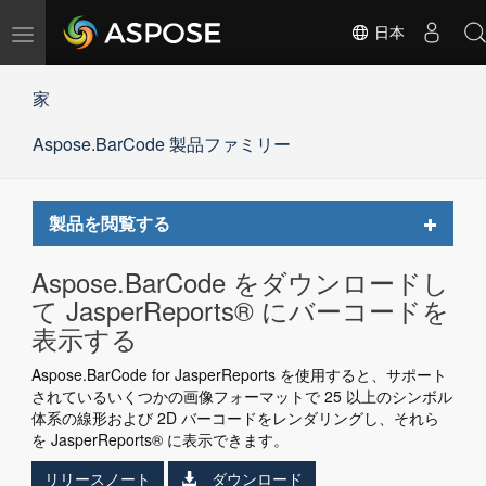
ナ
日本
ビ
ゲ
家
ー
シ
Aspose.BarCode 製品ファミリー
ョ
ン
の
切
Toggle
製品を閲覧する
替
navigat
Aspose.BarCode をダウンロードし
て JasperReports® にバーコードを
表示する
Aspose.BarCode for JasperReports を使用すると、サポート
されているいくつかの画像フォーマットで 25 以上のシンボル
体系の線形および 2D バーコードをレンダリングし、それら
を JasperReports® に表示できます。
リリースノート
ダウンロード