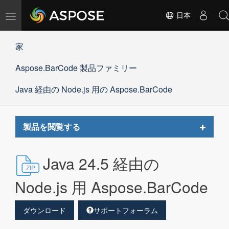
ナ
日本
ビ
ゲ
家
ー
シ
Aspose.BarCode 製品ファミリー
ョ
ン
の
Java 経由の Node.js 用の Aspose.BarCode
切
替
Toggle
製品を閲覧する
navigat
Java 24.5 経由の
Node.js 用 Aspose.BarCode
ダウンロード
サポートフォーラム