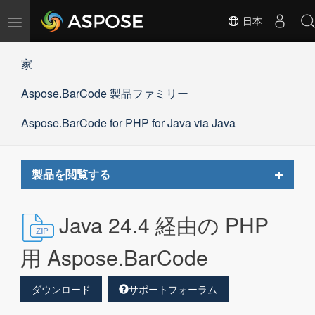
ナ
日本
ビ
ゲ
家
ー
シ
Aspose.BarCode 製品ファミリー
ョ
ン
の
Aspose.BarCode for PHP for Java via Java
切
替
Toggle
製品を閲覧する
navigat
Java 24.4 経由の PHP
用 Aspose.BarCode
ダウンロード
サポートフォーラム