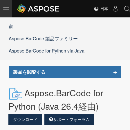
ナ
日本
ビ
ゲ
家
ー
シ
Aspose.BarCode 製品ファミリー
ョ
ン
の
Aspose.BarCode for Python via Java
切
替
Toggle
製品を閲覧する
navigat
Aspose.BarCode for
Python (Java 26.4経由)
ダウンロード
サポートフォーラム