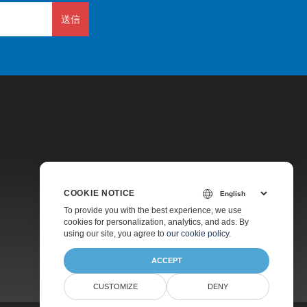
送信
価格
COOKIE NOTICE
無料コンサルティング
To provide you with the best experience, we use
cookies for personalization, analytics, and ads. By
ウェブサイト
using our site, you agree to
our cookie policy
.
ACCEPT
CUSTOMIZE
DENY