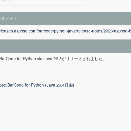
ースノート
releases.aspose.com/barcode/python-java/release-notes/2026/aspose-b
.BarCode for Python via Java 26.5がリリースされました。
ose.BarCode for Python (Java 26.4経由)