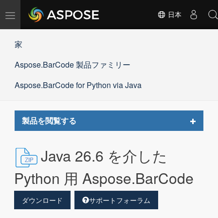
ナ
日本
ビ
ゲ
家
ー
シ
Aspose.BarCode 製品ファミリー
ョ
ン
の
Aspose.BarCode for Python via Java
切
替
Toggle
製品を閲覧する
navigat
Java 26.6 を介した
Python 用 Aspose.BarCode
ダウンロード
サポートフォーラム