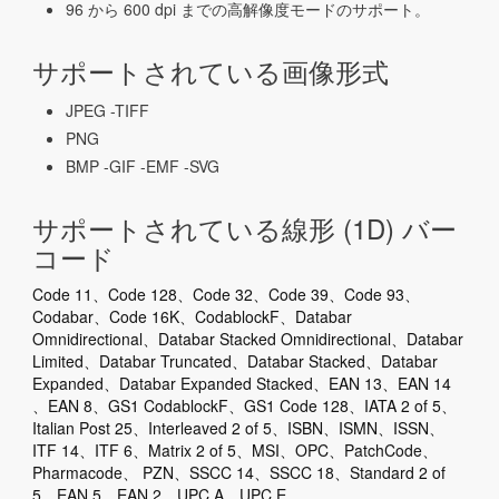
96 から 600 dpi までの高解像度モードのサポート。
サポートされている画像形式
JPEG -TIFF
PNG
BMP -GIF -EMF -SVG
サポートされている線形 (1D) バー
コード
Code 11、Code 128、Code 32、Code 39、Code 93、
Codabar、Code 16K、CodablockF、Databar
Omnidirectional、Databar Stacked Omnidirectional、Databar
Limited、Databar Truncated、Databar Stacked、Databar
Expanded、Databar Expanded Stacked、EAN 13、EAN 14
、EAN 8、GS1 CodablockF、GS1 Code 128、IATA 2 of 5、
Italian Post 25、Interleaved 2 of 5、ISBN、ISMN、ISSN、
ITF 14、ITF 6、Matrix 2 of 5、MSI、OPC、PatchCode、
Pharmacode、 PZN、SSCC 14、SSCC 18、Standard 2 of
5、EAN 5、EAN 2、UPC A、UPC E、