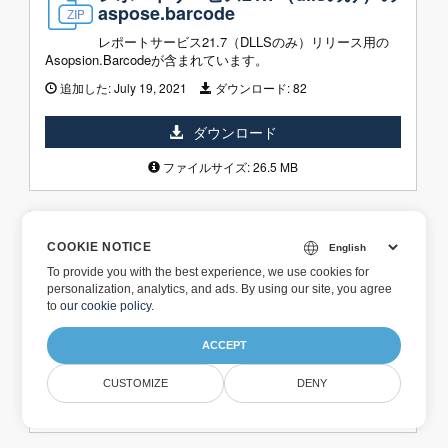
aspose.barcode
レポートサービス21.7（DLLSのみ）リリース用の
Asopsion.Barcodeが含まれています。
追加した:
July 19, 2021
ダウンロード:
82
ダウンロード
ファイルサイズ: 26.5 MB
レポートサービスのためのAspose.B
COOKIE NOTICE
arcode 21.6
To provide you with the best experience, we use cookies for
レポートサービス21.6リリース用の
personalization, analytics, and ads. By using our site, you agree
Asopsion.Barcodeが含まれています。
to
our cookie policy
.
追加した:
June 20, 2021
ダウンロード:
98
ACCEPT
ダウンロード
CUSTOMIZE
DENY
ファイルサイズ: 10.7 MB