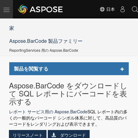
ナ
日本
ビ
ゲ
家
ー
シ
Aspose.BarCode 製品ファミリー
ョ
ン
ReportingServices 用の Aspose.BarCode
の
切
替
Toggle
製品を閲覧する
navigat
Aspose.BarCode をダウンロードし
て SQL レポートにバーコードを表
示する
レポート サービス用の Aspose.BarCode
SQL レポート内の多
くの一般的なバーコード シンボル体系に対して、高品質のバ
ーコードをレンダリングおよび表示できます。
リリースノート
ダウンロード