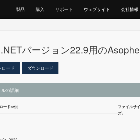
製品
購入
サポート
ウェブサイト
会社情報
.NETバージョン22.9用のAsophes
ンロード
ダウンロード
イルの詳細
ロードs:
ファイルサ
53
ズ:
r 04, 2022