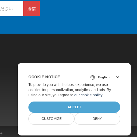
送信
COOKIE NOTICE
価格
To provide you with the best experience, we use
cookies for personalization, analytics, and ads. By
有料サポート
using our site, you agree to
our cookie policy
.
会社情報
ACCEPT
CUSTOMIZE
DENY
せ