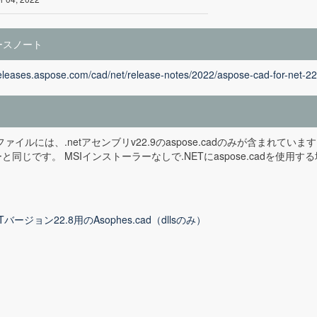
ースノート
releases.aspose.com/cad/net/release-notes/2022/aspose-cad-for-net-22
pファイルには、.netアセンブリv22.9のaspose.cadのみが含まれ
と同じです。 MSIインストーラーなしで.NETにaspose.cadを使
ETバージョン22.8用のAsophes.cad（dllsのみ）