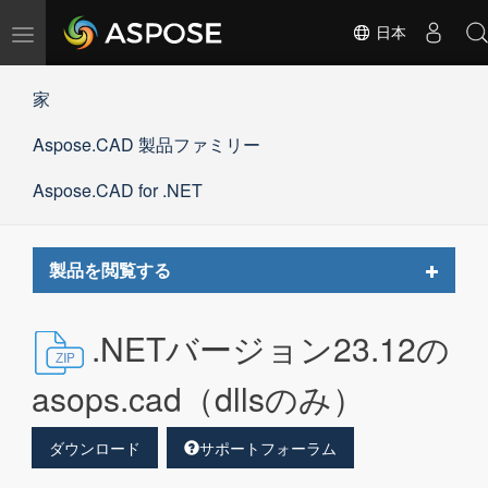
ナ
日本
ビ
ゲ
家
ー
シ
Aspose.CAD 製品ファミリー
ョ
ン
の
Aspose.CAD for .NET
切
替
Toggle
製品を閲覧する
navigat
.NETバージョン23.12の
asops.cad（dllsのみ）
ダウンロード
サポートフォーラム