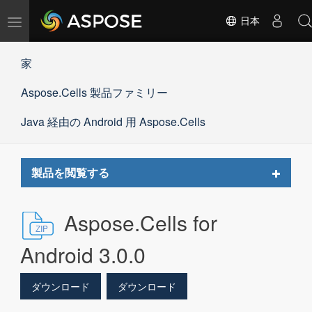
ナ
日本
ビ
ゲ
家
ー
シ
Aspose.Cells 製品ファミリー
ョ
ン
の
Java 経由の Android 用 Aspose.Cells
切
替
Toggle
製品を閲覧する
navigat
Aspose.Cells for
Android 3.0.0
ダウンロード
ダウンロード