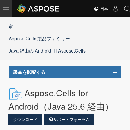
ナ
日本
ビ
ゲ
家
ー
シ
Aspose.Cells 製品ファミリー
ョ
ン
の
Java 経由の Android 用 Aspose.Cells
切
替
Toggle
製品を閲覧する
navigat
Aspose.Cells for
Android（Java 25.6 経由）
ダウンロード
サポートフォーラム