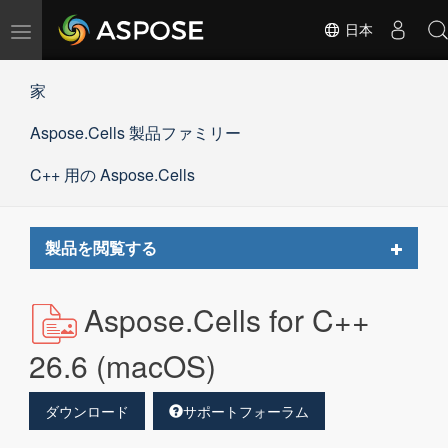
ナ
日本
ビ
ゲ
家
ー
シ
Aspose.Cells 製品ファミリー
ョ
ン
の
C++ 用の Aspose.Cells
切
替
Toggle
製品を閲覧する
navigat
Aspose.Cells for C++
26.6 (macOS)
ダウンロード
サポートフォーラム