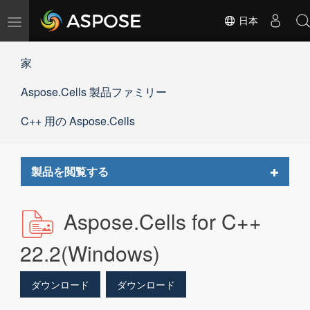
ナ
日本
ビ
ゲ
家
ー
シ
Aspose.Cells 製品ファミリー
ョ
ン
の
C++ 用の Aspose.Cells
切
替
Toggle
製品を閲覧する
navigat
Aspose.Cells for C++
22.2(Windows)
ダウンロード
ダウンロード