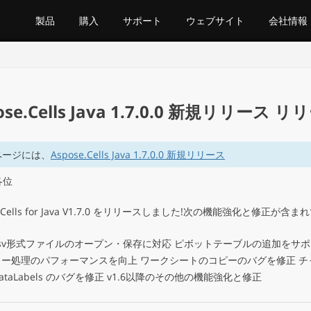
製品
購入
サポート
ウェブサイト
会社情報
ose.Cells Java 1.7.0.0 新規リリース
ページには、
Aspose.Cells Java 1.7.0.0 新規リリース
各位
e.Cells for Java V1.7.0 をリリースしました!次の機能強化と修正が含
csv形式ファイルのオープン・保存に対応 ピボットテーブルの追加をサポ
カー処理のパフォーマンスを向上 ワークシートのコピーのバグを修正 チ
ataLabels のバグを修正 v1.6以降のその他の機能強化と修正