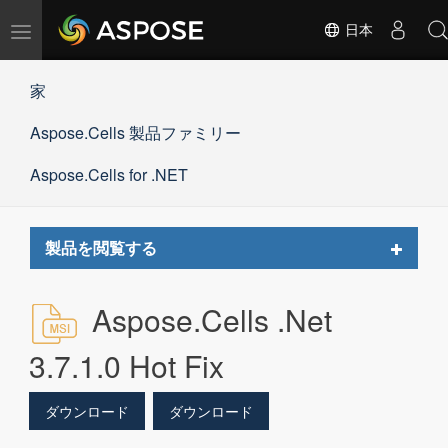
ナ
日本
ビ
ゲ
家
ー
シ
Aspose.Cells 製品ファミリー
ョ
ン
の
Aspose.Cells for .NET
切
替
Toggle
製品を閲覧する
navigat
Aspose.Cells .Net
3.7.1.0 Hot Fix
ダウンロード
ダウンロード