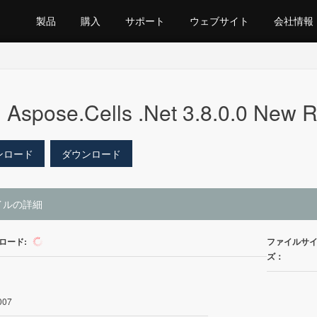
製品
購入
サポート
ウェブサイト
会社情報
Aspose.Cells .Net 3.8.0.0 New R
ンロード
ダウンロード
イルの詳細
ロード:
ファイルサ
11
ズ：
007