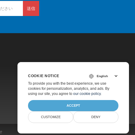
送信
COOKIE NOTICE
価格
To provide you with the best experience, we use
cookies for personalization, analytics, and ads. By
有料サポート
using our site, you agree to
our cookie policy
.
会社情報
ACCEPT
CUSTOMIZE
DENY
せ