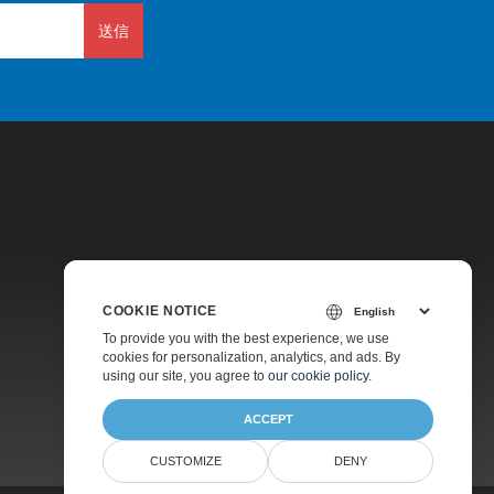
送信
価格
COOKIE NOTICE
無料コンサルティング
To provide you with the best experience, we use
cookies for personalization, analytics, and ads. By
ウェブサイト
using our site, you agree to
our cookie policy
.
ACCEPT
CUSTOMIZE
DENY