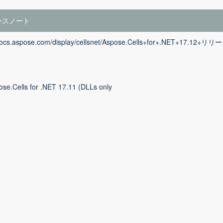
ースノート
/docs.aspose.com/display/cellsnet/Aspose.Cells+for+.NET+17.12+
ose.Cells for .NET 17.11 (DLLs only