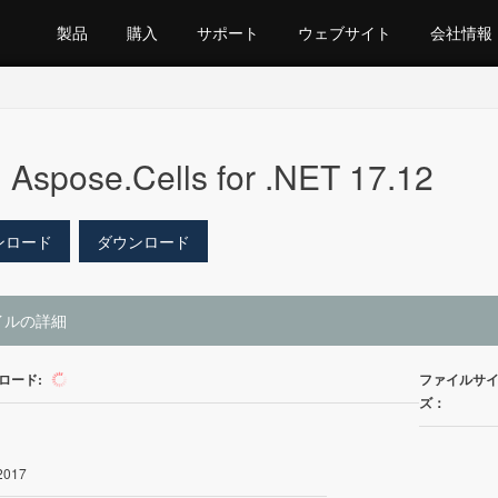
製品
購入
サポート
ウェブサイト
会社情報
Aspose.Cells for .NET 17.12
ンロード
ダウンロード
イルの詳細
ロード:
ファイルサ
101
ズ：
2017