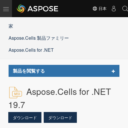
ナ
日本
ビ
ゲ
家
ー
シ
Aspose.Cells 製品ファミリー
ョ
ン
の
Aspose.Cells for .NET
切
替
Toggle
製品を閲覧する
navigat
Aspose.Cells for .NET
19.7
ダウンロード
ダウンロード