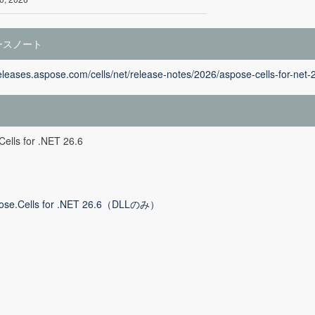
ースノート
releases.aspose.com/cells/net/release-notes/2026/aspose-cells-for-net-
ells for .NET 26.6
ose.Cells for .NET 26.6（DLLのみ）