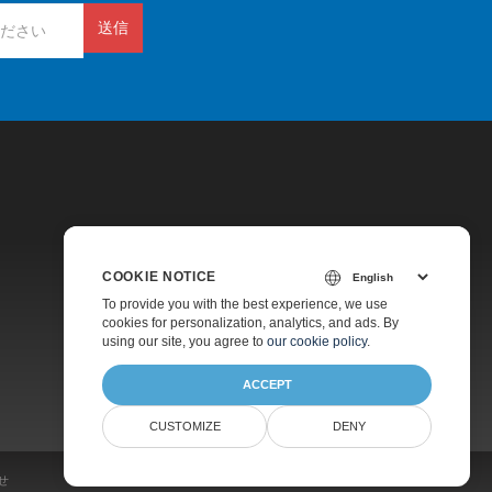
送信
COOKIE NOTICE
価格
To provide you with the best experience, we use
cookies for personalization, analytics, and ads. By
有料サポート
using our site, you agree to
our cookie policy
.
会社情報
ACCEPT
CUSTOMIZE
DENY
せ