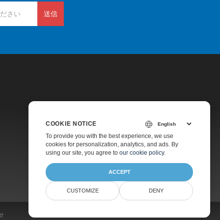
送信
COOKIE NOTICE
価格
To provide you with the best experience, we use
cookies for personalization, analytics, and ads. By
有料サポート
using our site, you agree to
our cookie policy
.
会社情報
ACCEPT
CUSTOMIZE
DENY
せ