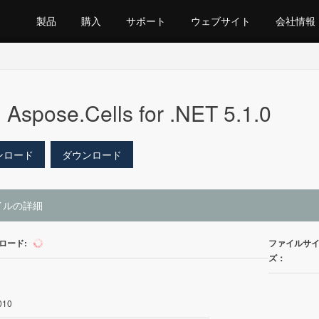
製品
購入
サポート
ウェブサイト
会社情報
Aspose.Cells for .NET 5.1.0
ンロード
ダウンロード
イルの詳細
ロード:
ファイルサ
238
ズ：
010