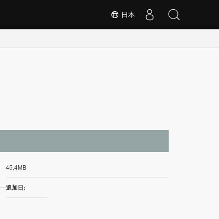
日本
イ
45.4MB
追加日: