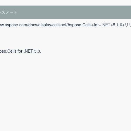
ースノート
www.aspose.com/docs/display/cellsnet/Aspose.Cells+for+.NET+5.1
se.Cells for .NET 5.0.