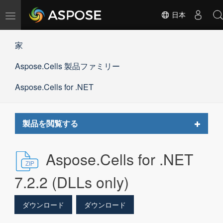
ナ
日本
ビ
ゲ
家
ー
シ
Aspose.Cells 製品ファミリー
ョ
ン
の
Aspose.Cells for .NET
切
替
Toggle
製品を閲覧する
navigat
Aspose.Cells for .NET
7.2.2 (DLLs only)
ダウンロード
ダウンロード