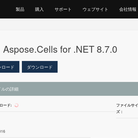
製品
購入
サポート
ウェブサイト
会社情報
Aspose.Cells for .NET 8.7.0
ンロード
ダウンロード
イルの詳細
ロード:
ファイルサ
605
ズ：
016