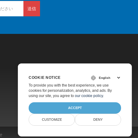
送信
COOKIE NOTICE
価格
To provide you with the best experience, we use
cookies for personalization, analytics, and ads. By
有料サポート
using our site, you agree to
our cookie policy
.
会社情報
ACCEPT
CUSTOMIZE
DENY
せ