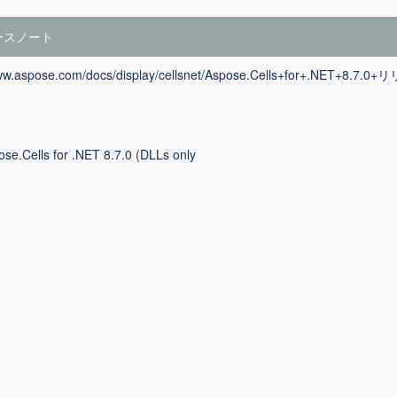
ースノート
www.aspose.com/docs/display/cellsnet/Aspose.Cells+for+.NET+8.7
se.Cells for .NET 8.7.0 (DLLs only