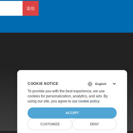
送信
価格
COOKIE NOTICE
無料コンサルティング
To provide you with the best experience, we use
cookies for personalization, analytics, and ads. By
ウェブサイト
using our site, you agree to
our cookie policy
.
ACCEPT
CUSTOMIZE
DENY