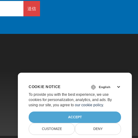
送信
価格
COOKIE NOTICE
無料コンサルティング
To provide you with the best experience, we use
cookies for personalization, analytics, and ads. By
ウェブサイト
using our site, you agree to
our cookie policy
.
ACCEPT
CUSTOMIZE
DENY