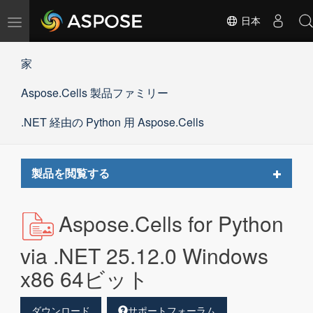
ナ
日本
ビ
ゲ
家
ー
シ
Aspose.Cells 製品ファミリー
ョ
ン
の
.NET 経由の Python 用 Aspose.Cells
切
替
Toggle
製品を閲覧する
navigat
Aspose.Cells for Python
via .NET 25.12.0 Windows
x86 64ビット
ダウンロード
サポートフォーラム