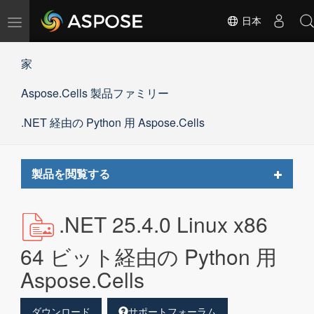
ナ
日本
ビ
ゲ
家
ー
シ
Aspose.Cells 製品ファミリー
ョ
ン
の
.NET 経由の Python 用 Aspose.Cells
切
替
Toggle
製品を閲覧する
navigat
.NET 25.4.0 Linux x86
64 ビット経由の Python 用
Aspose.Cells
ダウンロード
サポートフォーラム