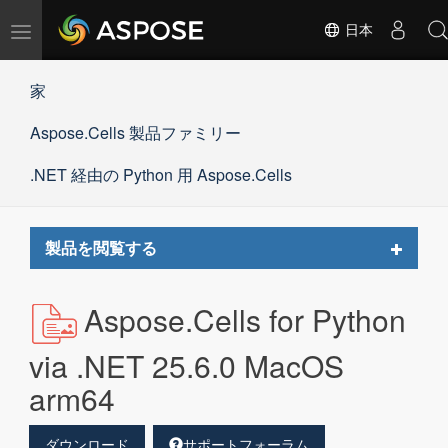
ナ
日本
ビ
ゲ
家
ー
シ
Aspose.Cells 製品ファミリー
ョ
ン
の
.NET 経由の Python 用 Aspose.Cells
切
替
Toggle
製品を閲覧する
navigat
Aspose.Cells for Python
via .NET 25.6.0 MacOS
arm64
ダウンロード
サポートフォーラム