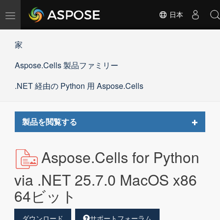
ナ
日本
ビ
ゲ
家
ー
シ
Aspose.Cells 製品ファミリー
ョ
ン
の
.NET 経由の Python 用 Aspose.Cells
切
替
Toggle
製品を閲覧する
navigat
Aspose.Cells for Python
via .NET 25.7.0 MacOS x86
64ビット
ダウンロード
サポートフォーラム