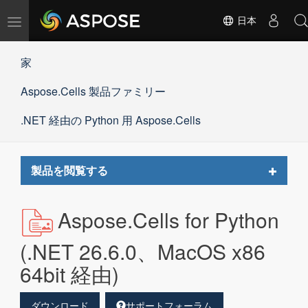
ナ
日本
ビ
ゲ
家
ー
シ
Aspose.Cells 製品ファミリー
ョ
ン
の
.NET 経由の Python 用 Aspose.Cells
切
替
Toggle
製品を閲覧する
navigat
Aspose.Cells for Python
(.NET 26.6.0、MacOS x86
64bit 経由)
ダウンロード
サポートフォーラム