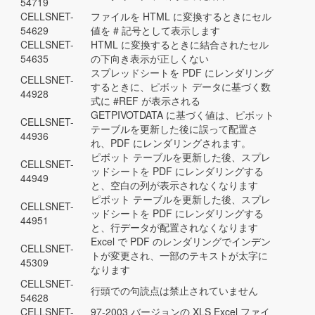
54719
CELLSNET-
ファイルを HTML に変換するときにセル
54629
値を # 記号として表示します
CELLSNET-
HTML に変換するときに結合されたセル
54635
の下向き表示が正しくない
スプレッドシートを PDF にレンダリング
CELLSNET-
するときに、ピボット データに基づく数
44928
式に #REF が表示される
GETPIVOTDATA に基づく値は、ピボット
CELLSNET-
テーブルを更新した後に誤って配置さ
44936
れ、PDF にレンダリングされます。
ピボット テーブルを更新した後、スプレ
CELLSNET-
ッドシートを PDF にレンダリングする
44949
と、空白の列が表示されなくなります
ピボット テーブルを更新した後、スプレ
CELLSNET-
ッドシートを PDF にレンダリングする
44951
と、行データが配置されなくなります
Excel で PDF のレンダリングでインデン
CELLSNET-
トが変更され、一部のテキストが太字に
45309
なります
CELLSNET-
行頭での句読点は禁止されていません
54628
CELLSNET-
97-2003 バージョンの XLS Excel ファイ