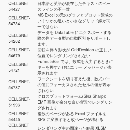
CELLSNET-
日本語と英語が混在したテキストのベー
54427
スラインの不一致
MS Excel の元のグラフとプロット領域の
CELLSNET-
いくつかの違いと小さなグリッド線が同
54734
一ではない
データを DataTable にエクスポートする
CELLSNET-
際の列データ型の自動区別をサポートし
54202
ます。
CELLSNET-
回転を伴う形状が GridDesktop の正しい
54679
位置でレンダリングされない
FormulaBar では、数式を入力するときに
CELLSNET-
キーを押すたびにエラー メッセージが表
54721
示されます
ワークシートを切り替えた後、数式バー
CELLSNET-
の値にフォーカスされたセルの値が表示
54737
されない
クロスプラットフォーム(Skia Sharp):
CELLSNET-
EMF 画像が余分な白い背景でレンダリン
51996
グされます
CELLSNET-
複数のページがある Excel ファイルを
54445
XPS に変換すると改ページが壊れる
CELLSNET-
レンダリング中の間違った結果 XLSM