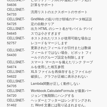
54636
計算をサポート
CELLSNET-
汎用リストのエクスポートのサポート
54733
CELLSNET-
GridWeb の貼り付け領域のデータ検証設
54725
定の自動クリア
CELLSNET-
出力 HTML のシート名がモバイル デバイ
54645
スでは小さすぎます
CELLSNET-
ネストされたリストが使用可能な場合は
52757
レコードをマージします
更新されたフィールドが日付または数値
CELLSNET-
フィールドではない場合、ピボット フィ
54430
ールドのグループ設定を削除します
CELLSNET-
スマート マーカーを備えたリンク テーブ
54674
ルを使用した相互参照
CELLSNET-
XLS ファイルを再保存するとファイルが
54622
破損し、グラフが正確に表示されない
CELLSNET-
Lambda関数が正しく動作しない
54705
CELLSNET-
Workbook.CalculateFormula が最新バー
54720
ジョンで無期限にハングする
CELLSNET-
ヘッダーとフッターはレンダリングされ
51462
た Word 文書には取り込まれません。